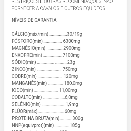
RESTRIÇÕES E OUTRAS RECOMENDAÇÕES: NÃO
FORNECER A CAVALOS E OUTROS EQUÍDEOS.
NÍVEIS DE GARANTIA:
CÁLCIO(máx/min) ....................30/19g
FÓSFORO(min)...................... 6300mg
MAGNÉSIO(min) ..................2900mg
ENXOFRE(min) ......................7100mg
SÓDIO(min) ................... ..............23g
ZINCO(min) ............................ 750mg
COBRE(min) ............................ 120mg
MANGANÊS(min) ................. 180,0mg
IODO(min) ........................... 11,00mg
COBALTO(min) .........................6,0mg
SELÊNIO(min) ...........................1,9mg
FLÚOR(máx)...............................60mg
PROTEINA BRUTA(min)...............300g
NNP(equivprot)(min)..................185g