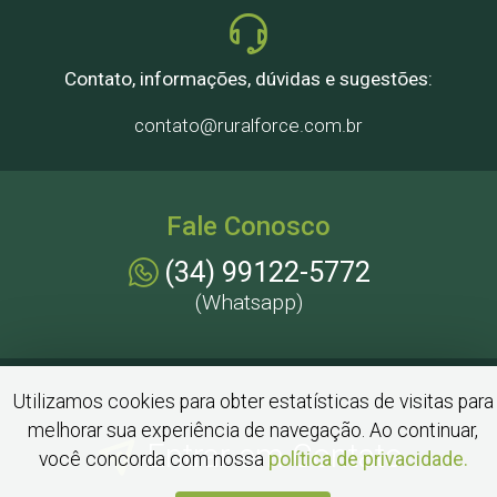
Contato, informações, dúvidas e sugestões:
contato@ruralforce.com.br
Fale Conosco
(34) 99122-5772
(Whatsapp)
Utilizamos cookies para obter estatísticas de visitas para
melhorar sua experiência de navegação. Ao continuar,
Entrar em Contato
você concorda com nossa
política de privacidade.