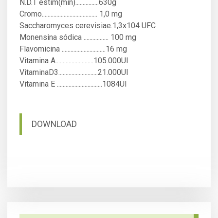
N.D.T estim(min)................630g
Cromo...................................... 1,0 mg
Saccharomyces cerevisiae.1,3x104 UFC
Monensina sódica ................. 100 mg
Flavomicina ..............................16 mg
Vitamina A..........................105.000UI
VitaminaD3...........................21.000UI
Vitamina E ...............................1084UI
DOWNLOAD