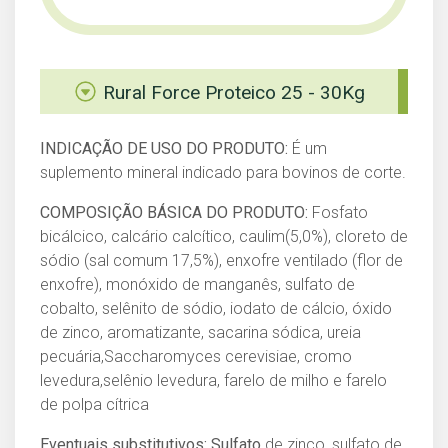
Rural Force Proteico 25 - 30Kg
INDICAÇÃO DE USO DO PRODUTO:
É um
suplemento mineral indicado para bovinos de corte.
COMPOSIÇÃO BÁSICA DO PRODUTO:
Fosfato
bicálcico, calcário calcítico, caulim(5,0%), cloreto de
sódio (sal comum 17,5%), enxofre ventilado (flor de
enxofre), monóxido de manganês, sulfato de
cobalto, selênito de sódio, iodato de cálcio, óxido
de zinco, aromatizante, sacarina sódica, ureia
pecuária,Saccharomyces cerevisiae, cromo
levedura,selênio levedura, farelo de milho e farelo
de polpa cítrica
Eventuais substitutivos: Sulfato
de zinco, sulfato de