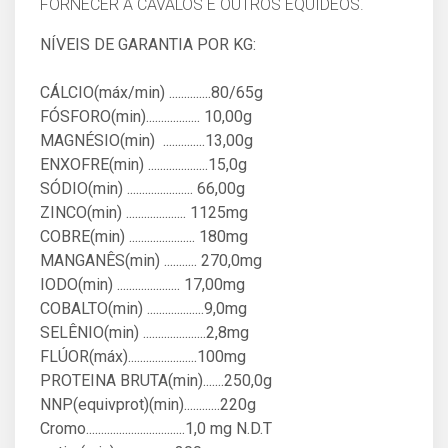
FORNECER A CAVALOS E OUTROS EQUÍDEOS.
NÍVEIS DE GARANTIA POR KG:
CÁLCIO(máx/min) ..............80/65g
FÓSFORO(min).................. 10,00g
MAGNÉSIO(min) ..............13,00g
ENXOFRE(min) ....................15,0g
SÓDIO(min) ...................... 66,00g
ZINCO(min) .................... 1125mg
COBRE(min) ...................... 180mg
MANGANÊS(min) ........... 270,0mg
IODO(min) ..................... 17,00mg
COBALTO(min) ...................9,0mg
SELÊNIO(min) .....................2,8mg
FLÚOR(máx).......................100mg
PROTEINA BRUTA(min).......250,0g
NNP(equivprot)(min)............220g
Cromo.................................1,0 mg N.D.T