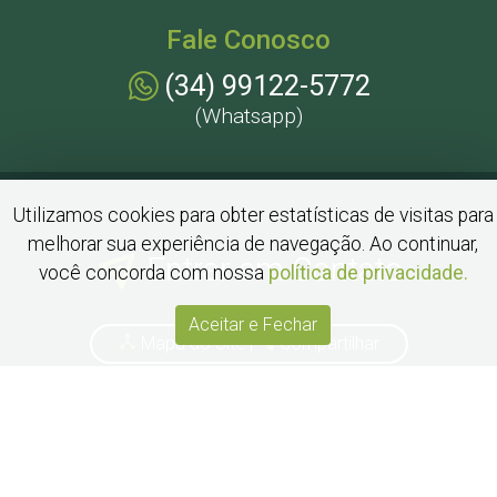
Fale Conosco
(34) 99122-5772
(Whatsapp)
Utilizamos cookies para obter estatísticas de visitas para
melhorar sua experiência de navegação. Ao continuar,
Entrar em Contato
você concorda com nossa
política de privacidade.
Aceitar e Fechar
Mapa do Site
|
Compartilhar
Redes Sociais